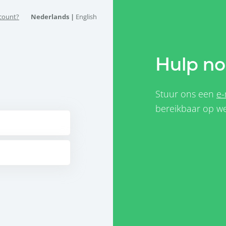
count?
Nederlands |
English
Hulp no
Stuur ons een
e-
bereikbaar op we